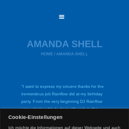
STARTSEITE
SÄNGER
MODERATOR
STADIONSPRECHER
AMANDA SHELL
PARTYBAND
AGENTUR
HOME
AMANDA SHELL
KONTAKT &
BOOKING
“I want to express my sincere thanks for the
tremendous job Rainflow did at my birthday
party. From the very beginning DJ Rainflow
was unbelievable to deal with and on the
night itself I could not have asked for better.”
Cookie-Einstellungen
Ich möchte die Informationen auf dieser Webseite und auch