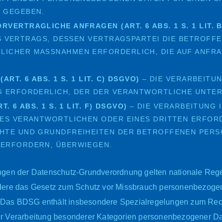
 GEGEBEN.
ERTRAGLICHE ANFRAGEN (ART. 6 ABS. 1 S. 1 LIT. B
S VERTRAGS, DESSEN VERTRAGSPARTEI DIE BETROFFE
ICHER MASSNAHMEN ERFORDERLICH, DIE AUF ANFRAG
RT. 6 ABS. 1 S. 1 LIT. C) DSGVO)
– DIE VERARBEITUN
 ERFORDERLICH, DER DER VERANTWORTLICHE UNTER
 6 ABS. 1 S. 1 LIT. F) DSGVO)
– DIE VERARBEITUNG 
ES VERANTWORTLICHEN ODER EINES DRITTEN ERFORD
HTE UND GRUNDFREIHEITEN DER BETROFFENEN PERSO
ERFORDERN, ÜBERWIEGEN.
ngen der Datenschutz-Grundverordnung gelten nationale Reg
dere das Gesetz zum Schutz vor Missbrauch personenbezogen
Das BDSG enthält insbesondere Spezialregelungen zum Recht
r Verarbeitung besonderer Kategorien personenbezogener Dat