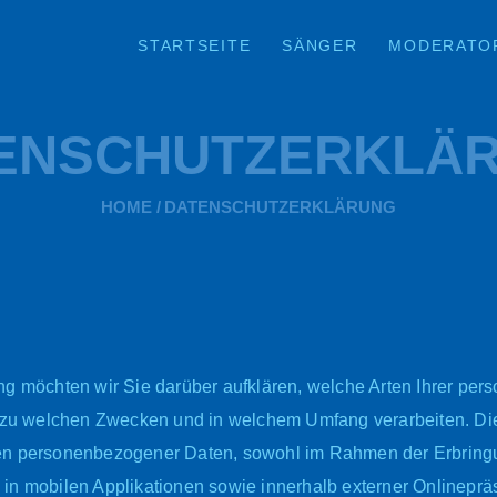
STARTSEITE
STARTSEITE
SÄNGER
MODERATO
SÄNGER
MODERATOR
ENSCHUTZERKLÄ
STADIONSPRECHE
HOME
DATENSCHUTZERKLÄRUNG
R
PARTYBAND
AGENTUR
KONTAKT &
ng möchten wir Sie darüber aufklären, welche Arten Ihrer p
BOOKING
r zu welchen Zwecken und in welchem Umfang verarbeiten. Die 
en personenbezogener Daten, sowohl im Rahmen der Erbringu
in mobilen Applikationen sowie innerhalb externer Onlinepräs